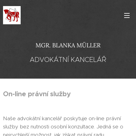
MGR. BLANKA MÜLLER
ADVOKÁTNÍ KANCELÁŘ
On-line právní služby
Naše advokátní kancelář poskytuje on-line právní
služby bez nutnosti osobní konzultace. Jedná se o
nejrychlejší možnost, jak získat právní radu.