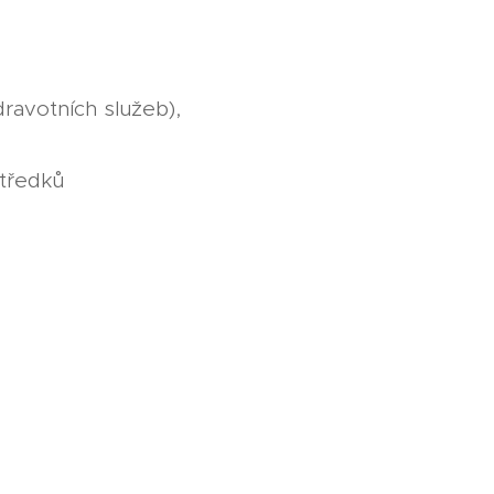
dravotních služeb),
středků