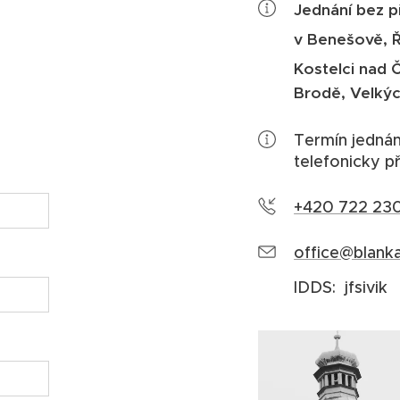
Jednání bez p
v Benešově, Ř
Kostelci nad 
Brodě, Velký
Termín jednán
telefonicky 
+420 722 230
office@blanka
IDDS: jfsivik