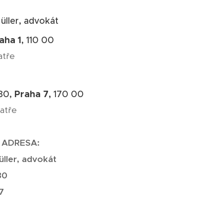
üller, advokát
aha 1
,
110 00
atře
Praha 7,
30,
170 00
patře
 ADRESA:
üller, advokát
30
7