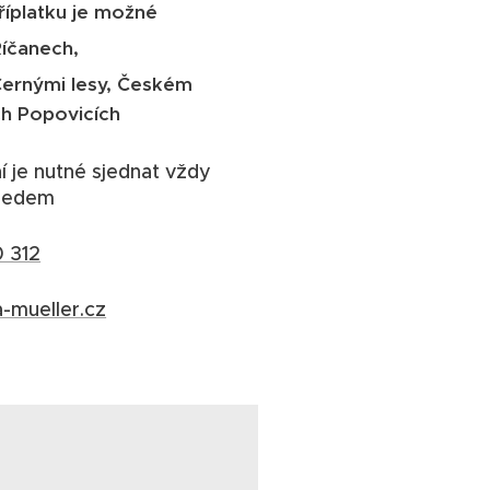
říplatku je možné
íčanech,
Černými lesy, Českém
ch Popovicích
í je nutné sjednat vždy
předem
 312
-mueller.cz